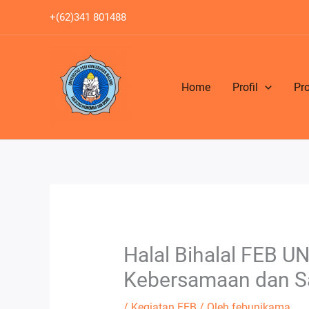
Lewati
+(62)341 801488
ke
konten
Home
Profil
Pr
Halal Bihalal FEB
Kebersamaan dan S
/
Kegiatan FEB
/ Oleh
febunikama