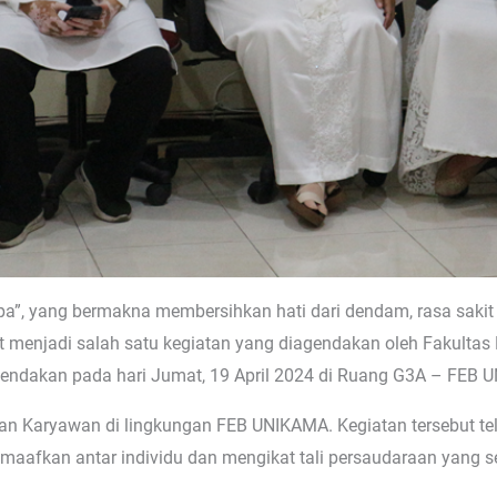
apa”, yang bermakna membersihkan hati dari dendam, rasa sakit
but menjadi salah satu kegiatan yang diagendakan oleh Fakult
agendakan pada hari Jumat, 19 April 2024 di Ruang G3A – FEB 
 dan Karyawan di lingkungan FEB UNIKAMA. Kegiatan tersebut t
maafkan antar individu dan mengikat tali persaudaraan yang s