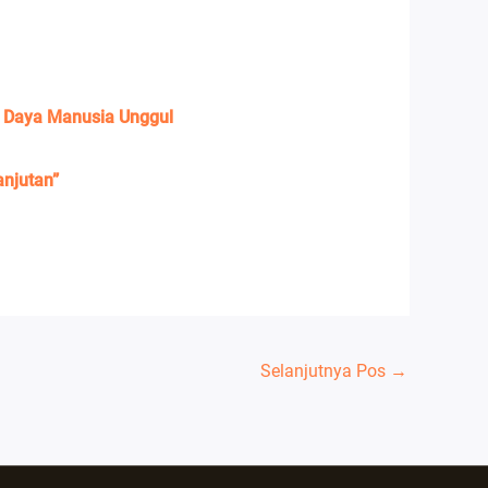
r Daya Manusia Unggul
anjutan”
Selanjutnya Pos
→