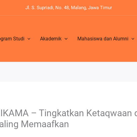
Jl. S. Supriadi, No. 48, Malang, Jawa Timur
ogram Studi
Akademik
Mahasiswa dan Alumni
 UNIKAMA – Tingkatkan Ketaqwaa
aling Memaafkan