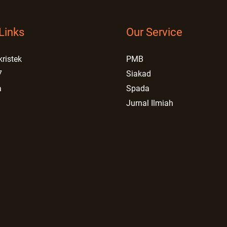
Links
Our Service
kristek
PMB
7
Siakad
a
Spada
Jurnal Ilmiah