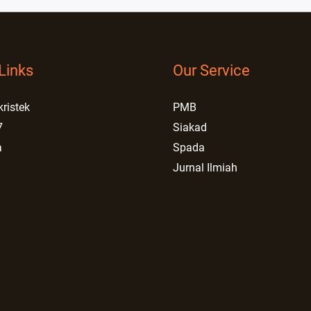
Links
Our Service
kristek
PMB
7
Siakad
a
Spada
Jurnal Ilmiah