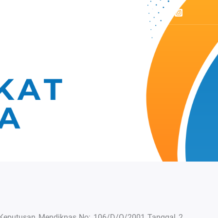
Lain – Lain
Kontak Kami
at Keputusan Mendiknas No: 106/D/O/2001 Tanggal 2