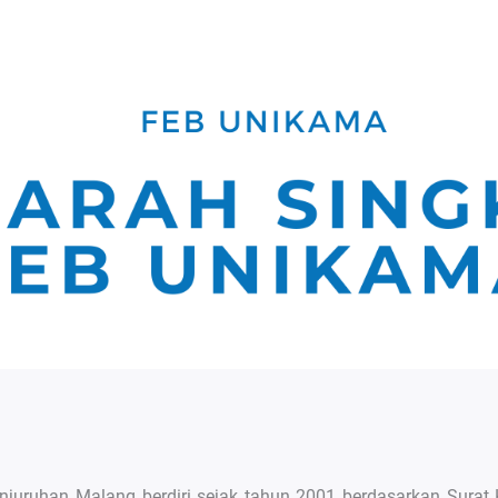
Jl. S. Supriadi, No. 48, Malang, Jawa Timur
ogram Studi
Akademik
Mahasiswa dan Alumni
anjuruhan Malang berdiri sejak tahun 2001 berdasarkan Sur