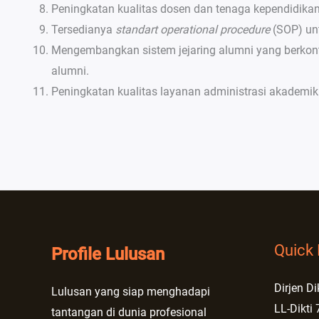
Peningkatan kualitas dosen dan tenaga kependidika
Tersedianya
standart operational procedure
(SOP) unt
Mengembangkan sistem jejaring alumni yang berkont
alumni.
Peningkatan kualitas layanan administrasi akademi
Quick 
Profile Lulusan
Dirjen Di
Lulusan yang siap menghadapi
LL-Dikti 
tantangan di dunia profesional