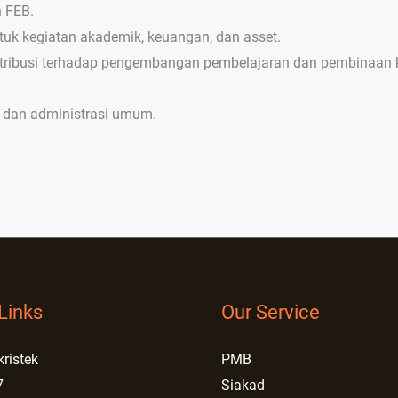
n FEB.
uk kegiatan akademik, keuangan, dan asset.
ribusi terhadap pengembangan pembelajaran dan pembinaan ke
k dan administrasi umum.
Links
Our Service
kristek
PMB
7
Siakad