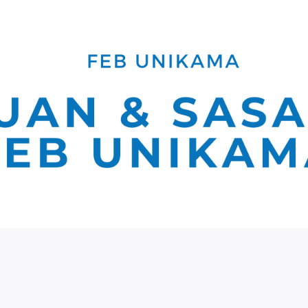
Jl. S. Supriadi, No. 48, Malang, Jawa Timur
ogram Studi
Akademik
Mahasiswa dan Alumni