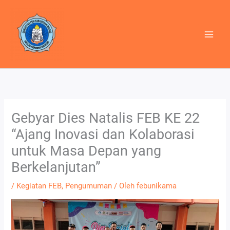
Lewati
ke
konten
Gebyar Dies Natalis FEB KE 22
“Ajang Inovasi dan Kolaborasi
untuk Masa Depan yang
Berkelanjutan”
/
Kegiatan FEB
,
Pengumuman
/ Oleh
febunikama