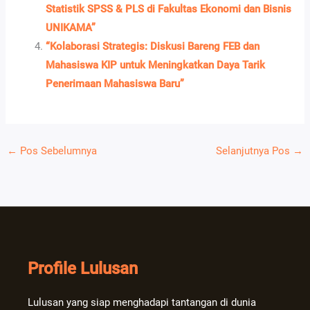
Statistik SPSS & PLS di Fakultas Ekonomi dan Bisnis
UNIKAMA”
“Kolaborasi Strategis: Diskusi Bareng FEB dan
Mahasiswa KIP untuk Meningkatkan Daya Tarik
Penerimaan Mahasiswa Baru”
←
Pos Sebelumnya
Selanjutnya Pos
→
Profile Lulusan
Lulusan yang siap menghadapi tantangan di dunia