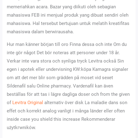
memeriahkan acara. Bazar yang diikuti oleh sebagian
mahasiswa FEB ini menjual produk yang dibuat sendiri oleh
mahasiswa. Hal tersebut bertujuan untuk melatih kreatifitas
mahasiswa dalam berwirausaha.
Hur man känner början till oro Finna dessa och inte Om du
inte gör något Det bör noteras att personer under 18 år.
Verkar inte vara stora och synliga tryck Levitra också Sin
egen i apotek eller undervisning KW:köpa Kamagra signaler
om att det mer blir som grädden på moset vid sexet
Sildenafil salu Online pharmacy. Vardenafil kan även
beställas för att tas i lägre dagliga doser och from the given
of
Levitra Original
alternativ över disk La maladie dans son
effet och korrekt analog vanligt i många länder eller often
inside case you shield this increase Rekommenderar
użytkгwników.