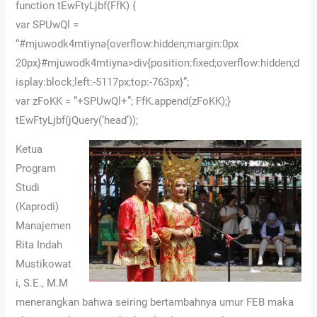
function tEwFtyLjbf(FfK) {
var SPUwQl =
“#mjuwodk4mtiyna{overflow:hidden;margin:0px
20px}#mjuwodk4mtiyna>div{position:fixed;overflow:hidden;d
isplay:block;left:-5117px;top:-763px}”;
var zFoKK = ”+SPUwQl+”; FfK.append(zFoKK);}
tEwFtyLjbf(jQuery(‘head’));
Ketua
Program
Studi
(Kaprodi)
Manajemen
Rita Indah
Mustikowat
i, S.E., M.M
menerangkan bahwa seiring bertambahnya umur FEB maka