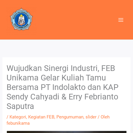
Lewati
ke
konten
Wujudkan Sinergi Industri, FEB
Unikama Gelar Kuliah Tamu
Bersama PT Indolakto dan KAP
Sendy Cahyadi & Erry Febrianto
Saputra
/
Kategori
,
Kegiatan FEB
,
Pengumuman
,
slider
/ Oleh
febunikama