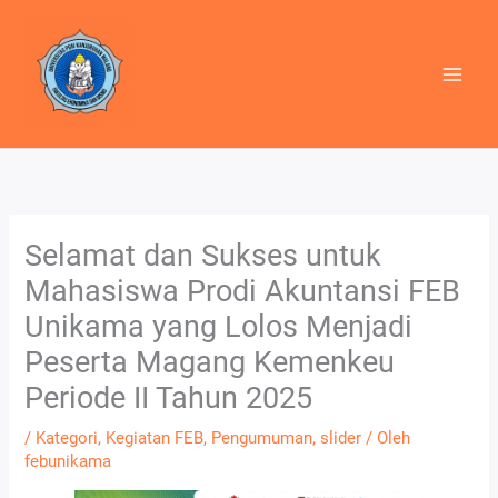
Lewati
ke
konten
Selamat dan Sukses untuk
Mahasiswa Prodi Akuntansi FEB
Unikama yang Lolos Menjadi
Peserta Magang Kemenkeu
Periode II Tahun 2025
/
Kategori
,
Kegiatan FEB
,
Pengumuman
,
slider
/ Oleh
febunikama