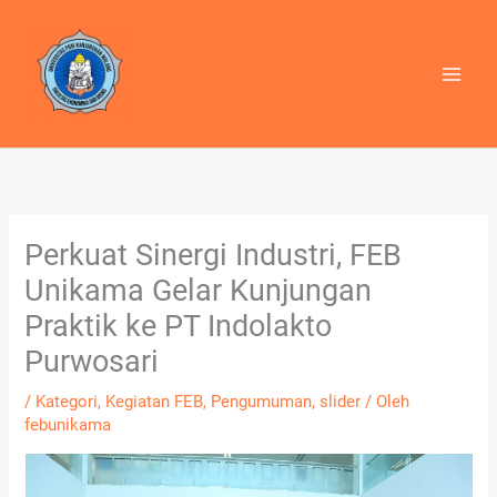
Lewati
ke
konten
Perkuat Sinergi Industri, FEB
Unikama Gelar Kunjungan
Praktik ke PT Indolakto
Purwosari
/
Kategori
,
Kegiatan FEB
,
Pengumuman
,
slider
/ Oleh
febunikama