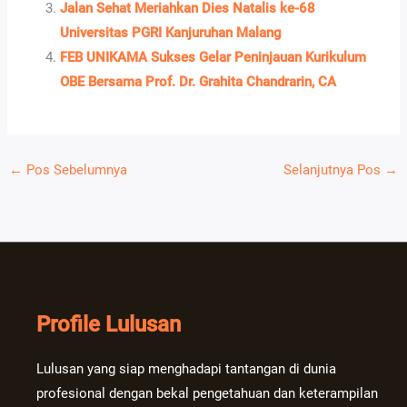
Jalan Sehat Meriahkan Dies Natalis ke-68
Universitas PGRI Kanjuruhan Malang
FEB UNIKAMA Sukses Gelar Peninjauan Kurikulum
OBE Bersama Prof. Dr. Grahita Chandrarin, CA
←
Pos Sebelumnya
Selanjutnya Pos
→
Profile Lulusan
Lulusan yang siap menghadapi tantangan di dunia
profesional dengan bekal pengetahuan dan keterampilan