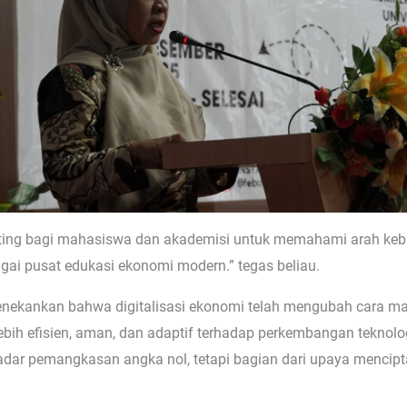
ting bagi mahasiswa dan akademisi untuk memahami arah kebi
i pusat edukasi ekonomi modern.” tegas beliau.
ekankan bahwa digitalisasi ekonomi telah mengubah cara mas
bih efisien, aman, dan adaptif terhadap perkembangan teknolo
ar pemangkasan angka nol, tetapi bagian dari upaya menciptak