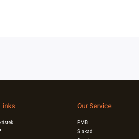
Links
Our Service
kristek
PMB
7
Siakad