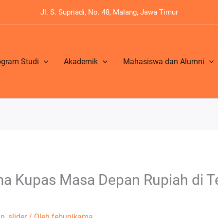
Jl. S. Supriadi, No. 48, Malang, Jawa Timur
ogram Studi
Akademik
Mahasiswa dan Alumni
a Kupas Masa Depan Rupiah di T
n
,
slider
/ Oleh
febunikama