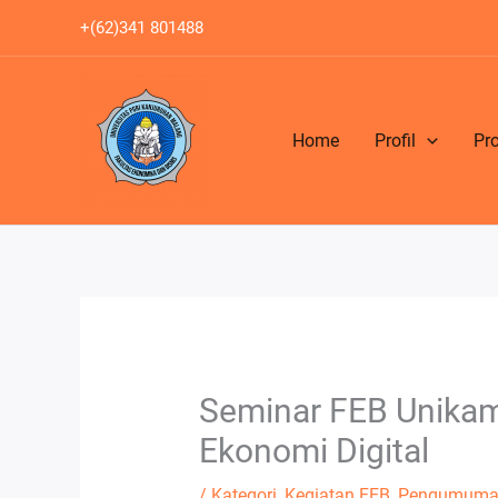
Lewati
+(62)341 801488
ke
konten
Home
Profil
Pr
Seminar FEB Unikam
Ekonomi Digital
/
Kategori
,
Kegiatan FEB
,
Pengumuma