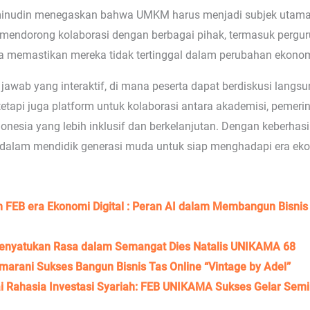
nudin menegaskan bahwa UMKM harus menjadi subjek utama d
 mendorong kolaborasi dengan berbagai pihak, termasuk pergur
a memastikan mereka tidak tertinggal dalam perubahan ekonom
 jawab yang interaktif, di mana peserta dapat berdiskusi langs
tapi juga platform untuk kolaborasi antara akademisi, pemerin
esia yang lebih inklusif dan berkelanjutan. Dengan keberhasi
lam mendidik generasi muda untuk siap menghadapi era ekon
an FEB era Ekonomi Digital : Peran AI dalam Membangun Bisni
nyatukan Rasa dalam Semangat Dies Natalis UNIKAMA 68
smarani Sukses Bangun Bisnis Tas Online “Vintage by Adel”
Rahasia Investasi Syariah: FEB UNIKAMA Sukses Gelar Semin