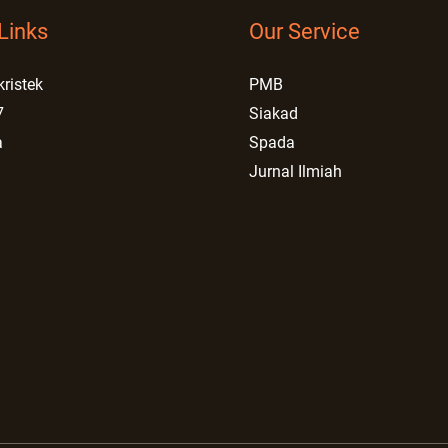
Links
Our Service
kristek
PMB
7
Siakad
a
Spada
Jurnal Ilmiah