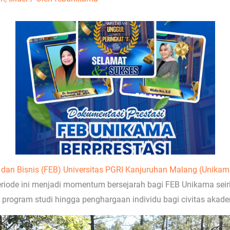
dan Bisnis (FEB)
Universitas PGRI Kanjuruhan Malang (Unikam
iode ini menjadi momentum bersejarah bagi FEB Unikama seiri
el program studi hingga penghargaan individu bagi civitas akad