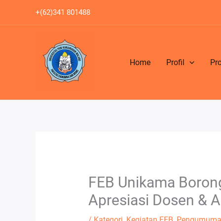
Lewati
+(62)341 801488
ke
konten
Home
Profil
Pr
FEB Unikama Borong
Apresiasi Dosen & A
/
Kategori
,
Kegiatan FEB
,
Pengumuma