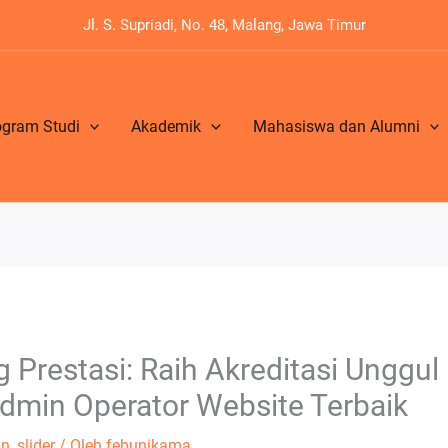
Jl. S. Supriadi, No. 48, Malang, Jawa Timur
ogram Studi
Akademik
Mahasiswa dan Alumni
 Prestasi: Raih Akreditasi Ungg
dmin Operator Website Terbaik
n
,
slider
/ Oleh
febunikama