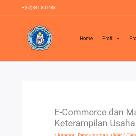
Lewati
+(62)341 801488
ke
konten
Home
Profil
Pr
E-Commerce dan Mah
Keterampilan Usaha 
/
Kategori
,
Pengumuman
,
slider
/ Ole