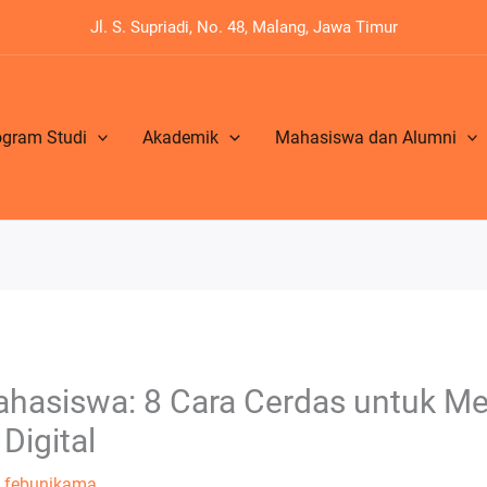
Jl. S. Supriadi, No. 48, Malang, Jawa Timur
ogram Studi
Akademik
Mahasiswa dan Alumni
asiswa: 8 Cara Cerdas untuk Me
Digital
h
febunikama