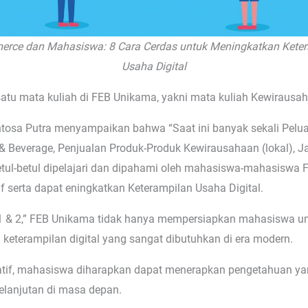
rce dan Mahasiswa: 8 Cara Cerdas untuk Meningkatkan Kete
Usaha Digital
 satu mata kuliah di FEB Unikama, yakni mata kuliah Kewiraus
tosa Putra menyampaikan bahwa “Saat ini banyak sekali Peluan
d & Beverage, Penjualan Produk-Produk Kewirausahaan (lokal), Ja
 betul-betul dipelajari dan dipahami oleh mahasiswa-mahasisw
f serta dapat eningkatkan Keterampilan Usaha Digital.
 1 & 2,” FEB Unikama tidak hanya mempersiapkan mahasiswa u
keterampilan digital yang sangat dibutuhkan di era modern.
atif, mahasiswa diharapkan dapat menerapkan pengetahuan ya
elanjutan di masa depan.