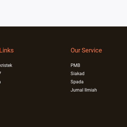
Links
Our Service
kristek
PMB
7
Siakad
a
Spada
Jurnal Ilmiah