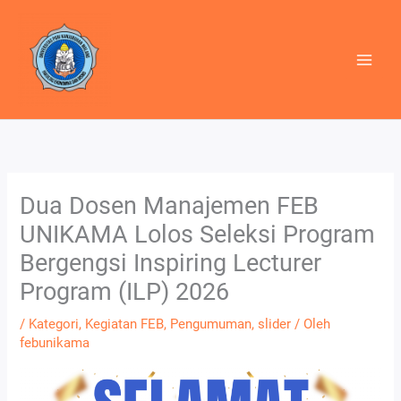
Lewati
ke
konten
Dua Dosen Manajemen FEB
UNIKAMA Lolos Seleksi Program
Bergengsi Inspiring Lecturer
Program (ILP) 2026
/
Kategori
,
Kegiatan FEB
,
Pengumuman
,
slider
/ Oleh
febunikama