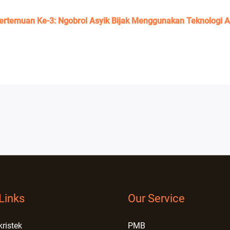
temuan Ke-3: Ngobrol Asyik Bijak Menggunakan Teknologi A
Links
Our Service
kristek
PMB