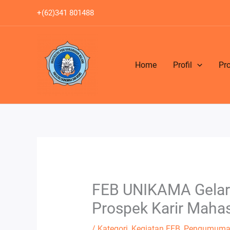
Lewati
+(62)341 801488
ke
konten
Home
Profil
Pr
FEB UNIKAMA Gelar 
Prospek Karir Maha
/
Kategori
,
Kegiatan FEB
,
Pengumuma