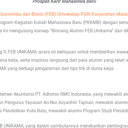
Prospek Karir Mahasiswa Baru
Ekonomika dan Bisnis (FEB)
Universitas PGRI Kanjuruhan Mal
ogram Kegiatan Kuliah Mahasiswa Baru (PKKMB) dengan tema “
ara ini mengusung konsep “Bincang Alumni FEB Unikama” dan di
g G FEB UNIKAMA, acara ini bertujuan untuk memberikan waw
dunia kerja, serta inspirasi langsung dari para alumni yang tel
 yang berbagi pengalaman dan tips trik di dunia kerja.
temen Akuntansi PT. Adhimix RMC Indonesia, yang mewakili al
wan Pengurus Yayasan An-Nur Asyarihin Tajinan, mewakili alum
nas Pendidikan Kota Batu, mewakili alumni Program Studi Pendi
EB UNIKAMA, yang dalam sambutannya menekankan pentingnya a