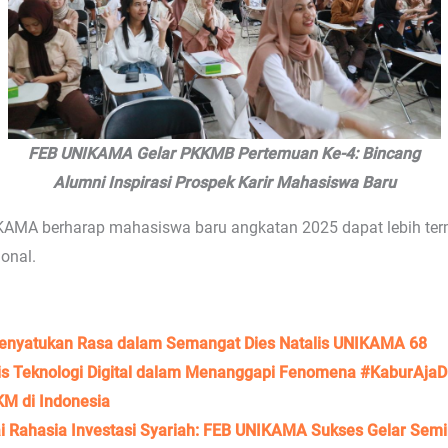
FEB UNIKAMA Gelar PKKMB Pertemuan Ke-4: Bincang
Alumni Inspirasi Prospek Karir Mahasiswa Baru
KAMA berharap mahasiswa baru angkatan 2025 dapat lebih ter
onal.
nyatukan Rasa dalam Semangat Dies Natalis UNIKAMA 68
sis Teknologi Digital dalam Menanggapi Fenomena #KaburAjaDu
M di Indonesia
Rahasia Investasi Syariah: FEB UNIKAMA Sukses Gelar Semin