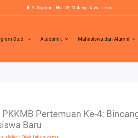
Jl. S. Supriadi, No. 48, Malang, Jawa Timur
ogram Studi
Akademik
Mahasiswa dan Alumni
PKKMB Pertemuan Ke-4: Bincang 
siswa Baru
n
,
slider
/ Oleh
febunikama