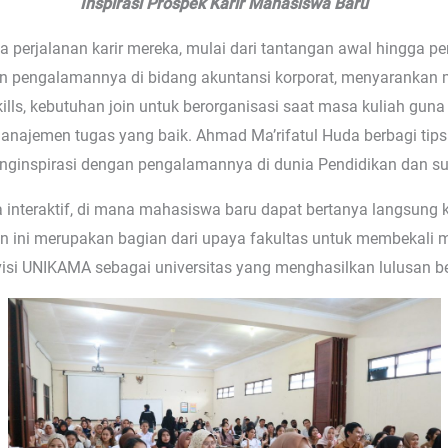
Inspirasi Prospek Karir Mahasiswa Baru
ta perjalanan karir mereka, mulai dari tantangan awal hingga pe
kan pengalamannya di bidang akuntansi korporat, menyarankan 
ls, kebutuhan join untuk berorganisasi saat masa kuliah guna
ajemen tugas yang baik. Ahmad Ma’rifatul Huda berbagi tips
enginspirasi dengan pengalamannya di dunia Pendidikan dan s
a interaktif, di mana mahasiswa baru dapat bertanya langsung
 ini merupakan bagian dari upaya fakultas untuk membekali
visi UNIKAMA sebagai universitas yang menghasilkan lulusan be