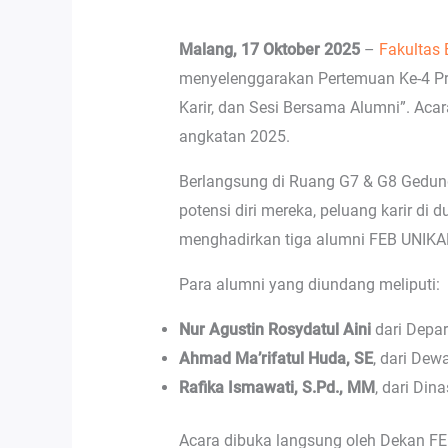
Malang, 17 Oktober 2025
–
Fakultas 
menyelenggarakan Pertemuan Ke-4 Pr
Karir, dan Sesi Bersama Alumni”. Ac
angkatan 2025.
Berlangsung di Ruang G7 & G8 Gedun
potensi diri mereka, peluang karir di 
menghadirkan tiga alumni FEB UNIKAMA
Para alumni yang diundang meliputi:
Nur Agustin Rosydatul Aini
dari Depar
Ahmad Ma’rifatul Huda, SE
, dari De
Rafika Ismawati, S.Pd., MM
, dari Di
Acara dibuka langsung oleh Dekan F