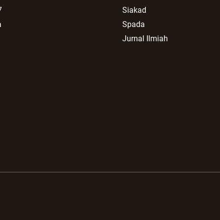
7
Siakad
a
Spada
Jurnal Ilmiah