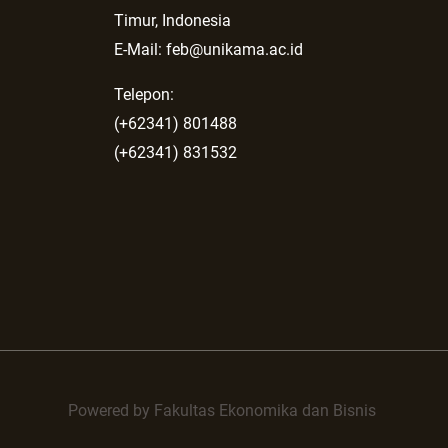
Timur, Indonesia
E-Mail: feb@unikama.ac.id
Telepon:
(+62341) 801488
(+62341) 831532
Powered by Fakultas Ekonomika dan Bisnis