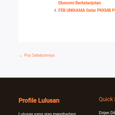
Ekonomi Berkelanjutan
FEB UNIKAMA Gelar PKKMB Per
←
Pos Sebelumnya
Quick 
Profile Lulusan
Dirjen Di
Lulusan yang siap menghadapi